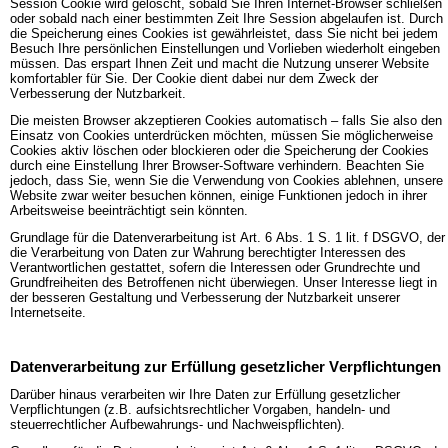
Session Cookie wird gelöscht, sobald Sie Ihren Internet-Browser schließen
oder sobald nach einer bestimmten Zeit Ihre Session abgelaufen ist. Durch
die Speicherung eines Cookies ist gewährleistet, dass Sie nicht bei jedem
Besuch Ihre persönlichen Einstellungen und Vorlieben wiederholt eingeben
müssen. Das erspart Ihnen Zeit und macht die Nutzung unserer Website
komfortabler für Sie. Der Cookie dient dabei nur dem Zweck der
Verbesserung der Nutzbarkeit.
Die meisten Browser akzeptieren Cookies automatisch – falls Sie also den
Einsatz von Cookies unterdrücken möchten, müssen Sie möglicherweise
Cookies aktiv löschen oder blockieren oder die Speicherung der Cookies
durch eine Einstellung Ihrer Browser-Software verhindern. Beachten Sie
jedoch, dass Sie, wenn Sie die Verwendung von Cookies ablehnen, unsere
Website zwar weiter besuchen können, einige Funktionen jedoch in ihrer
Arbeitsweise beeinträchtigt sein könnten.
Grundlage für die Datenverarbeitung ist Art. 6 Abs. 1 S. 1 lit. f DSGVO, der
die Verarbeitung von Daten zur Wahrung berechtigter Interessen des
Verantwortlichen gestattet, sofern die Interessen oder Grundrechte und
Grundfreiheiten des Betroffenen nicht überwiegen. Unser Interesse liegt in
der besseren Gestaltung und Verbesserung der Nutzbarkeit unserer
Internetseite.
Datenverarbeitung zur Erfüllung gesetzlicher Verpflichtungen
Darüber hinaus verarbeiten wir Ihre Daten zur Erfüllung gesetzlicher
Verpflichtungen (z.B. aufsichtsrechtlicher Vorgaben, handeln- und
steuerrechtlicher Aufbewahrungs- und Nachweispflichten).