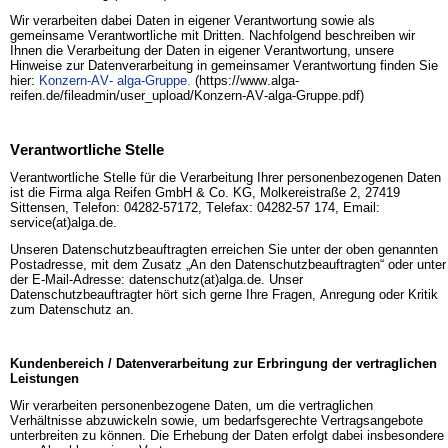
Wir verarbeiten dabei Daten in eigener Verantwortung sowie als
gemeinsame Verantwortliche mit Dritten. Nachfolgend beschreiben wir
Ihnen die Verarbeitung der Daten in eigener Verantwortung, unsere
Hinweise zur Datenverarbeitung in gemeinsamer Verantwortung finden Sie
hier:
Konzern-AV- alga-Gruppe.
(https://www.alga-
reifen.de/fileadmin/user_upload/Konzern-AV-alga-Gruppe.pdf)
Verantwortliche Stelle
Verantwortliche Stelle für die Verarbeitung Ihrer personenbezogenen Daten
ist die Firma alga Reifen GmbH & Co. KG, Molkereistraße 2, 27419
Sittensen, Telefon: 04282-57172, Telefax: 04282-57 174, Email:
service(at)alga.de.
Unseren Datenschutzbeauftragten erreichen Sie unter der oben genannten
Postadresse, mit dem Zusatz „An den Datenschutzbeauftragten“ oder unter
der E-Mail-Adresse: datenschutz(at)alga.de. Unser
Datenschutzbeauftragter hört sich gerne Ihre Fragen, Anregung oder Kritik
zum Datenschutz an.
Kundenbereich / Datenverarbeitung zur Erbringung der vertraglichen
Leistungen
Wir verarbeiten personenbezogene Daten, um die vertraglichen
Verhältnisse abzuwickeln sowie, um bedarfsgerechte Vertragsangebote
unterbreiten zu können. Die Erhebung der Daten erfolgt dabei insbesondere