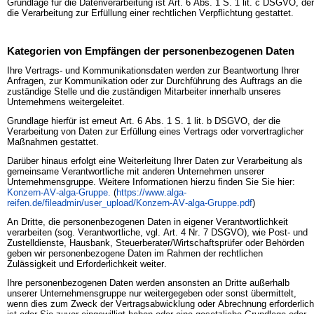
Grundlage für die Datenverarbeitung ist Art. 6 Abs. 1 S. 1 lit. c DSGVO, der
die Verarbeitung zur Erfüllung einer rechtlichen Verpflichtung gestattet.
Kategorien von Empfängen der personenbezogenen Daten
Ihre Vertrags- und Kommunikationsdaten werden zur Beantwortung Ihrer
Anfragen, zur Kommunikation oder zur Durchführung des Auftrags an die
zuständige Stelle und die zuständigen Mitarbeiter innerhalb unseres
Unternehmens weitergeleitet.
Grundlage hierfür ist erneut Art. 6 Abs. 1 S. 1 lit. b DSGVO, der die
Verarbeitung von Daten zur Erfüllung eines Vertrags oder vorvertraglicher
Maßnahmen gestattet.
Darüber hinaus erfolgt eine Weiterleitung Ihrer Daten zur Verarbeitung als
gemeinsame Verantwortliche mit anderen Unternehmen unserer
Unternehmensgruppe. Weitere Informationen hierzu finden Sie Sie hier:
Konzern-AV-alga-Gruppe.
(
https://www.alga-
reifen.de/fileadmin/user_upload/Konzern-AV-alga-Gruppe.pdf
)
An Dritte, die personenbezogenen Daten in eigener Verantwortlichkeit
verarbeiten (sog. Verantwortliche, vgl. Art. 4 Nr. 7 DSGVO), wie Post- und
Zustelldienste, Hausbank, Steuerberater/Wirtschaftsprüfer oder Behörden
geben wir personenbezogene Daten im Rahmen der rechtlichen
Zulässigkeit und Erforderlichkeit weiter.
Ihre personenbezogenen Daten werden ansonsten an Dritte außerhalb
unserer Unternehmensgruppe nur weitergegeben oder sonst übermittelt,
wenn dies zum Zweck der Vertragsabwicklung oder Abrechnung erforderlich